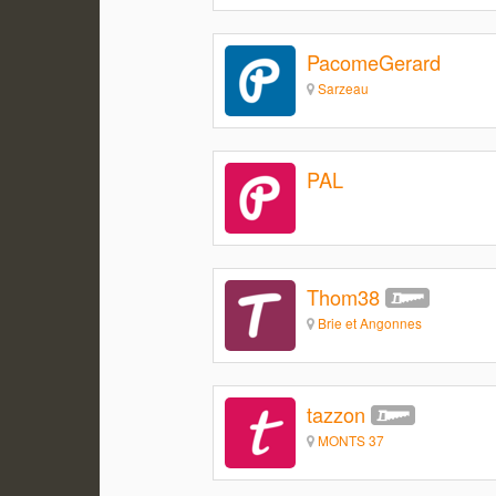
PacomeGerard
Sarzeau
PAL
Thom38
Brie et Angonnes
tazzon
MONTS 37