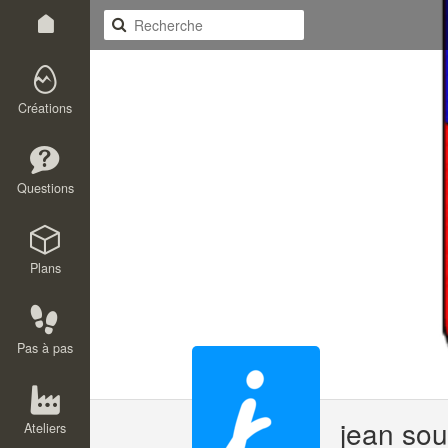
Créations
Questions
Plans
Pas à pas
jean so
Ateliers