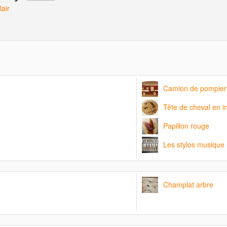
lair
Camion de pompier 
Tête de cheval en in
Papillon rouge
Les stylos musique
Champlat arbre