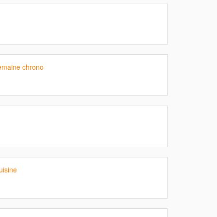
semaine chrono
isine