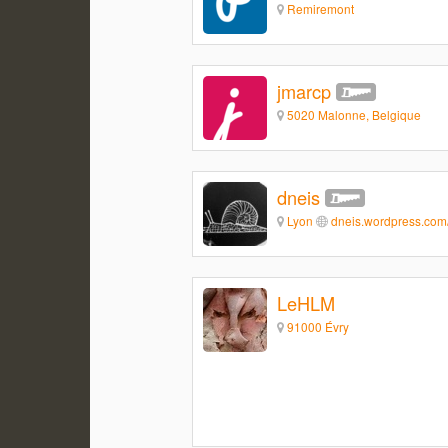
Remiremont
jmarcp
5020 Malonne, Belgique
dneis
Lyon
dneis.wordpress.com
LeHLM
91000 Évry