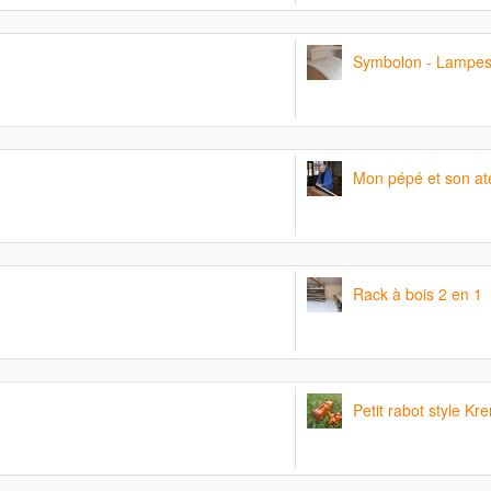
Symbolon - Lampe
Mon pépé et son ate
Rack à bois 2 en 1
Petit rabot style Kr