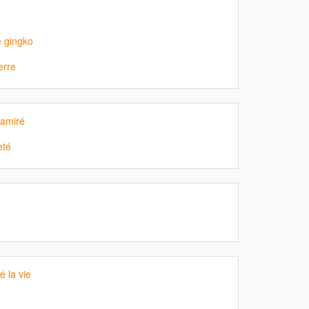
e gingko
erre
ramiré
eté
 la vie