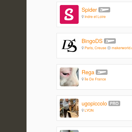
Spider
Indre et Loire
BingoDS
Paris, Creuse
makerworld
Rega
Île De France
ugopiccolo
LYON