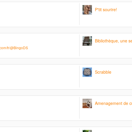
P'tit sourire!
Bibliothèque, une 
.com/fr/@BingoDS
Scrabble
Amenagement de cu