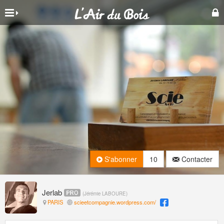
S'abonner
10
Contacter
Jerlab
(
Jérémie LABOURE
)
PARIS
scieetcompagnie.wordpress.com/