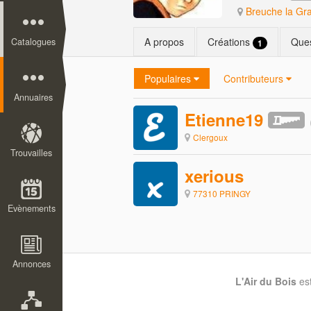
Breuche la Gr
A propos
Créations
Que
Catalogues
1
Populaires
Contributeurs
Annuaires
Etienne19
Clergoux
Trouvailles
xerious
77310 PRINGY
Evènements
Annonces
L'Air du Bois
es