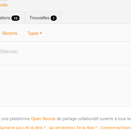
ande
stions
Trouvailles
10
1
Récents
Types
(Etienne)
t une plateforme
Open Source
de partage collaboratif ouverte à tous 
Qu'est-ce que L'Air du Bois ?
Qui est derrière L'Air du Bois ?
Comment est financ