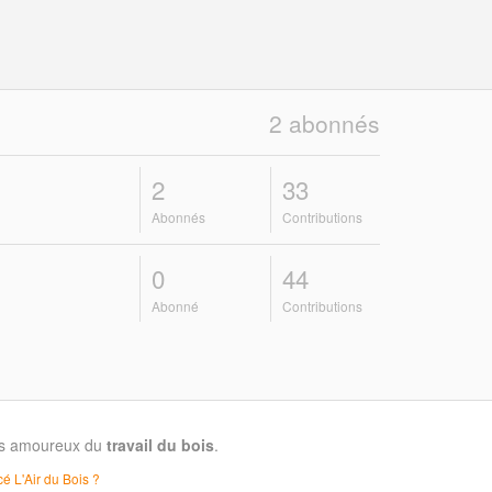
2 abonnés
2
33
Abonnés
Contributions
0
44
Abonné
Contributions
les amoureux du
travail du bois
.
é L'Air du Bois ?