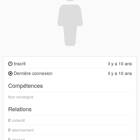
Inscrit
il y a 10 ans
Dernière connexion
il y a 10 ans
Compétences
Non renseigné
Relations
0
collectif
0
abonnement
0
abonné