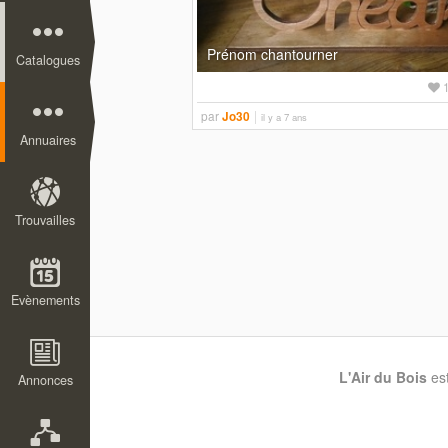
Prénom chantourner
Catalogues
par
Jo30
il y a 7 ans
Annuaires
Trouvailles
Evènements
L'Air du Bois
es
Annonces