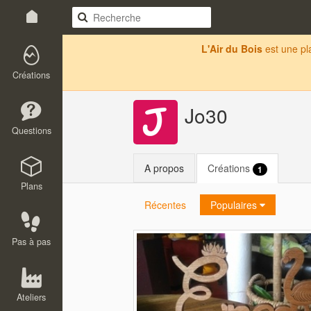
L'Air du Bois
est une p
Créations
Jo30
Questions
A propos
Créations
1
Plans
Récentes
Populaires
Pas à pas
Ateliers