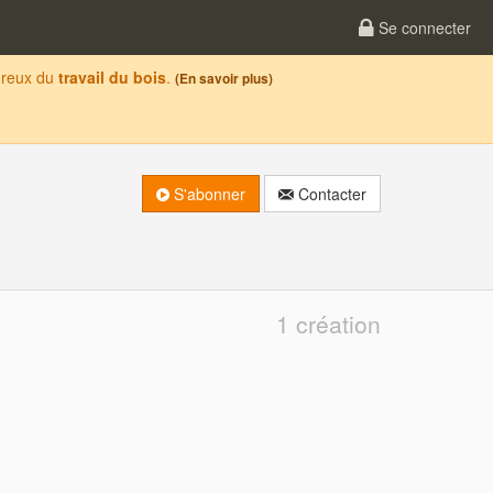
Se connecter
oureux du
travail du bois
.
(En savoir plus)
S'abonner
Contacter
1 création