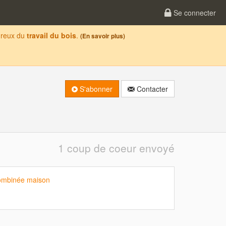
Se connecter
oureux du
travail du bois
.
(En savoir plus)
S'abonner
Contacter
1 coup de coeur envoyé
combinée maison