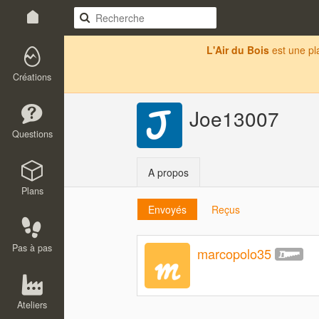
L'Air du Bois
est une p
Créations
Joe13007
Questions
A propos
Plans
Envoyés
Reçus
Pas à pas
marcopolo35
Ateliers