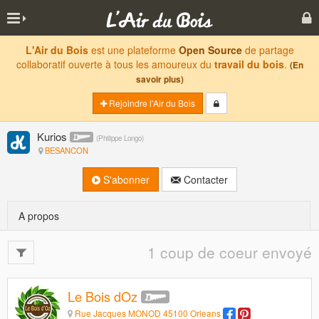
L'Air du Bois
est une plateforme
Open Source
de partage
collaboratif ouverte à tous les amoureux du
travail du bois
.
(En
savoir plus)
Rejoindre l'Air du Bois
Kurios
(
Philippe Longo
)
BESANCON
S'abonner
Contacter
A propos
1 coup de coeur envoyé
Le Bois dOz
Rue Jacques MONOD 45100 Orleans