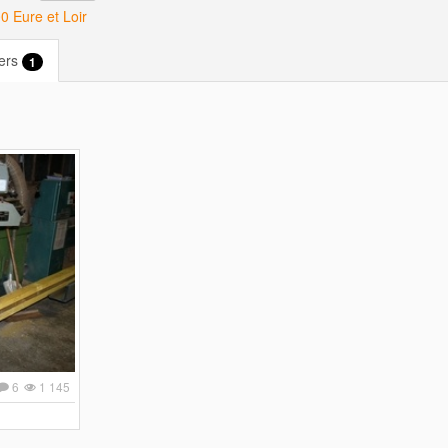
 Eure et Loir
iers
1
6
1 145