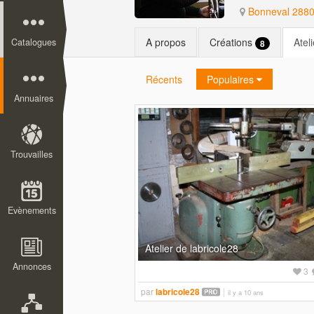
Bonneval 28800
A propos
Créations
Atel
Catalogues
8
Récents
Populaires
Annuaires
Trouvailles
Evènements
Atelier de labricole28
Annonces
3
par
labricole28
il y a 10 ans