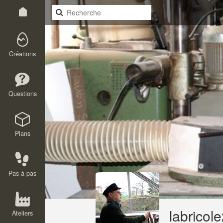
Créations
Questions
Plans
Pas à pas
labricol
Ateliers