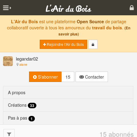
L'Air du Bois
est une plateforme
Open Source
de partage
collaboratif ouverte à tous les amoureux du
travail du bois
.
(En
savoir plus)
Rejoindre l'Air du Bois
legandar02
aisne
S'abonner
15
Contacter
A propos
Créations
33
Pas à pas
1
15 abonnés