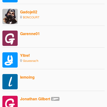
Gadoje02
BONCOURT
Garenne01
Yltref
Gouesnac'h
lemoing
Jonathan Gilbert