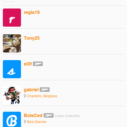
regis19
Tony25
st3f
gabriel
Charleroi, Belgique
BoisCed
(Cédric CHAUVIN)
Bois Grenier