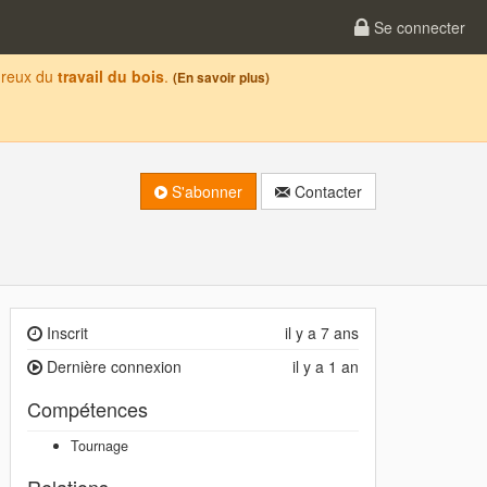
Se connecter
oureux du
travail du bois
.
(En savoir plus)
S'abonner
Contacter
Inscrit
il y a 7 ans
Dernière connexion
il y a 1 an
Compétences
Tournage