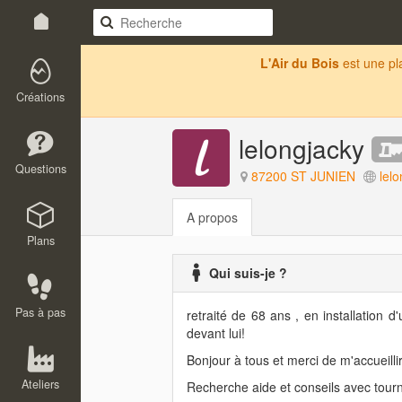
L'Air du Bois
est une p
Créations
lelongjacky
Questions
87200 ST JUNIEN
lel
A propos
Plans
Qui suis-je ?
Pas à pas
retraité de 68 ans , en installation d
devant lui!
Bonjour à tous et merci de m'accueillir
Ateliers
Recherche aide et conseils avec tour