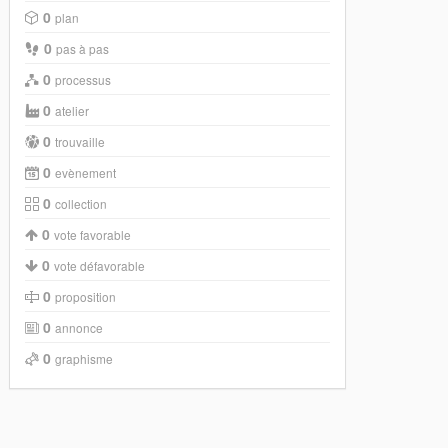
0
plan
0
pas à pas
0
processus
0
atelier
0
trouvaille
0
evènement
0
collection
0
vote favorable
0
vote défavorable
0
proposition
0
annonce
0
graphisme