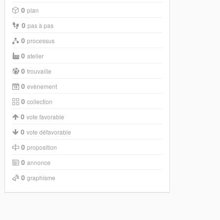
0
plan
0
pas à pas
0
processus
0
atelier
0
trouvaille
0
evènement
0
collection
0
vote favorable
0
vote défavorable
0
proposition
0
annonce
0
graphisme