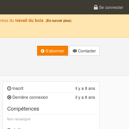
Se connecter
oureux du
travail du bois
.
(En savoir plus)
S'abonner
Contacter
Inscrit
il y a 8 ans
Dernière connexion
il y a 8 ans
Compétences
Non renseigné