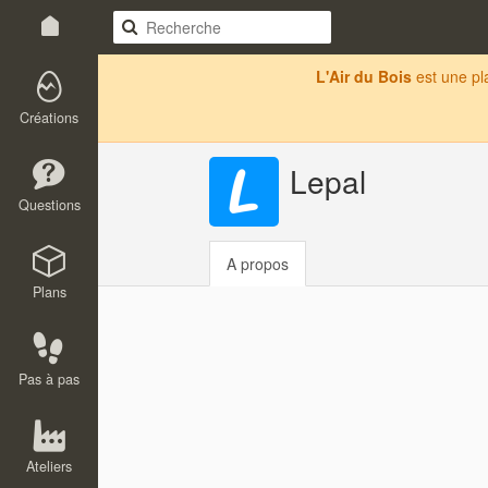
L'Air du Bois
est une p
Créations
Lepal
Questions
A propos
Plans
Pas à pas
Ateliers