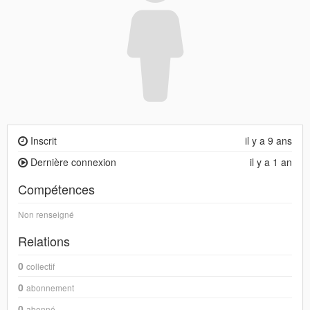
Inscrit
il y a 9 ans
Dernière connexion
il y a 1 an
Compétences
Non renseigné
Relations
0
collectif
0
abonnement
0
abonné