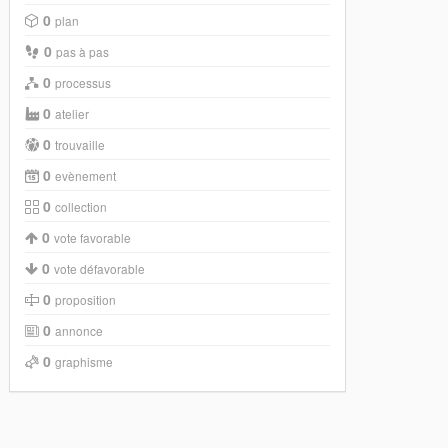
0
plan
0
pas à pas
0
processus
0
atelier
0
trouvaille
0
evènement
0
collection
0
vote favorable
0
vote défavorable
0
proposition
0
annonce
0
graphisme