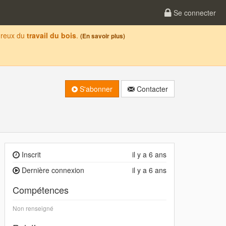
Se connecter
oureux du
travail du bois
.
(En savoir plus)
S'abonner
Contacter
Inscrit
il y a 6 ans
Dernière connexion
il y a 6 ans
Compétences
Non renseigné