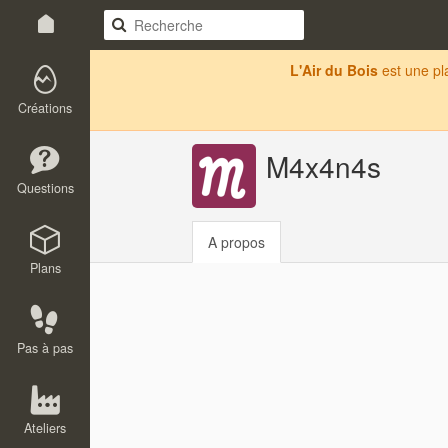
L'Air du Bois
est une p
Créations
M4x4n4s
Questions
A propos
Plans
Pas à pas
Ateliers