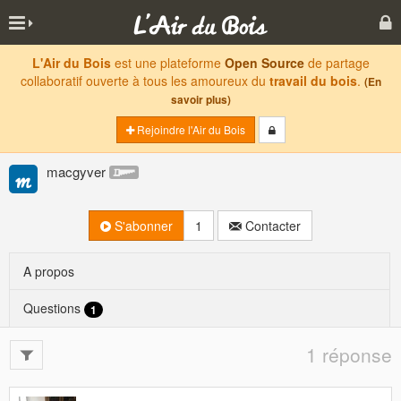
L'Air du Bois
est une plateforme
Open Source
de partage
collaboratif ouverte à tous les amoureux du
travail du bois
.
(En
savoir plus)
Rejoindre l'Air du Bois
macgyver
S'abonner
1
Contacter
A propos
Questions
1
1 réponse