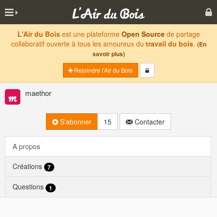
L'Air du Bois
est une plateforme
Open Source
de partage
collaboratif ouverte à tous les amoureux du
travail du bois
.
(En
savoir plus)
Rejoindre l'Air du Bois
maethor
S'abonner
15
Contacter
A propos
Créations
7
Questions
1