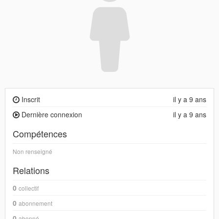
Inscrit
il y a 9 ans
Dernière connexion
il y a 9 ans
Compétences
Non renseigné
Relations
0
collectif
0
abonnement
0
abonné