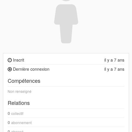
Inscrit
il y a 7 ans
Dernière connexion
il y a 7 ans
Compétences
Non renseigné
Relations
0
collectif
0
abonnement
0
abonné