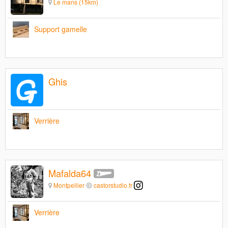
Le mans (15km)
Support gamelle
Ghis
Verrière
Mafalda64
Montpellier
castorstudio.fr
Verrière