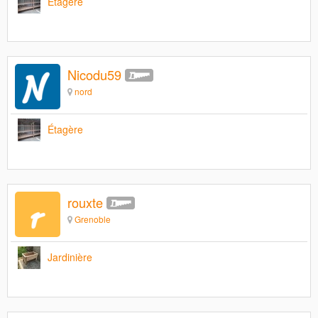
Étagère
Nicodu59
nord
Étagère
rouxte
Grenoble
Jardinière