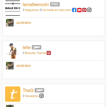
lamalleencoin
Haguenau
la-malle-en-coin.com/
Jardinière
leite
Brioude, France
Jardinière
TheG
Gouesnou