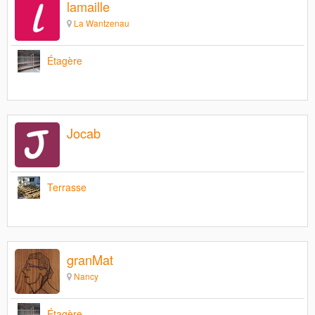
lamaille
La Wantzenau
Étagère
Jocab
Terrasse
granMat
Nancy
Étagère