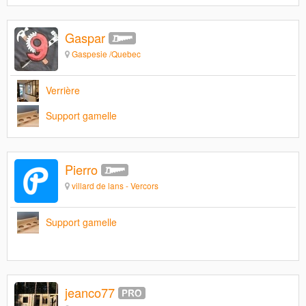
Gaspar
Gaspesie /Quebec
Verrière
Support gamelle
Pierro
villard de lans - Vercors
Support gamelle
jeanco77