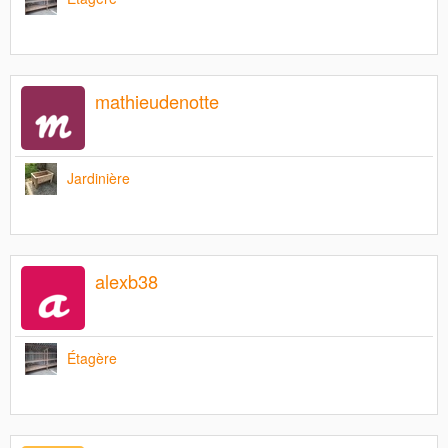
mathieudenotte
Jardinière
alexb38
Étagère