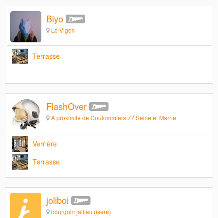
Biyo
Le Vigen
Terrasse
FlashOver
À proximité de Coulommiers 77 Seine et Marne
Verrière
Terrasse
joliboi
bourgoin jallieu (isere)