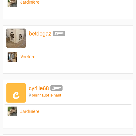
Jardinière
betdegaz
Verrière
cyrille68
burnhaupt le haut
Jardinière