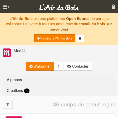
L'Air du Bois
est une plateforme
Open Source
de partage
collaboratif ouverte à tous les amoureux du
travail du bois
.
(En
savoir plus)
Rejoindre l'Air du Bois
Med44
S'abonner
4
Contacter
A propos
Créations
5
36 coups de coeur reçus