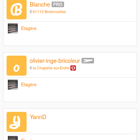
Blanche
61110 Bretoncelles
Étagère
olivier-inge-bricoleur
la Chapelle-sur-Erdre
Étagère
YannD