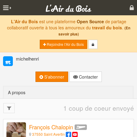
L'Air du Bois
est une plateforme
Open Source
de partage
collaboratif ouverte à tous les amoureux du
travail du bois
.
(En
savoir plus)
Rejoindre l'Air du Bois
michelhenri
S'abonner
Contacter
A propos
1 coup de coeur envoyé
François Chalopin
37550 Saint Avertin