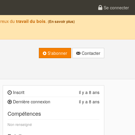
Se connecter
oureux du
travail du bois
.
(En savoir plus)
S'abonner
Contacter
Inscrit
il y a 8 ans
Dernière connexion
il y a 8 ans
Compétences
Non renseigné