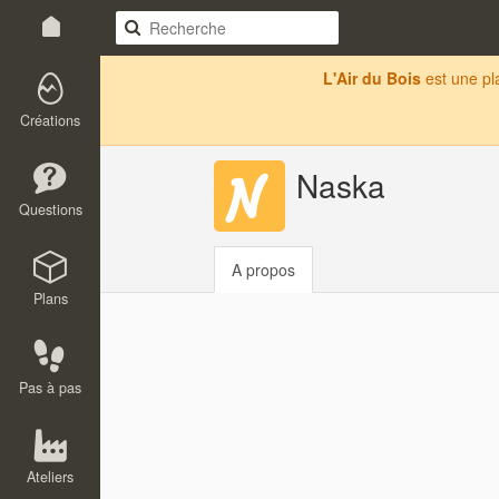
L'Air du Bois
est une p
Créations
Naska
Questions
A propos
Plans
Pas à pas
Ateliers