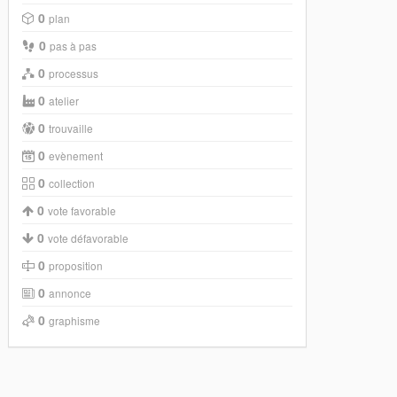
0
plan
0
pas à pas
0
processus
0
atelier
0
trouvaille
0
evènement
0
collection
0
vote favorable
0
vote défavorable
0
proposition
0
annonce
0
graphisme