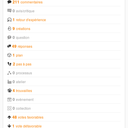
211
commentaires
0
avis/critique
1
retour d'expérience
9
créations
0
question
49
réponses
1
plan
2
pas à pas
0
processus
0
atelier
4
trouvailles
0
evènement
0
collection
48
votes favorables
1
vote défavorable