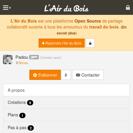
L'Air du Bois
est une plateforme
Open Source
de partage
collaboratif ouverte à tous les amoureux du
travail du bois
.
(En
savoir plus)
Rejoindre l'Air du Bois
Padou
(
Christian Lacan
)
Nîmes
S'abonner
8
Contacter
A propos
Créations
9
Plans
1
Pas à pas
2