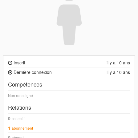
Inscrit
il y a 10 ans
Dernière connexion
il y a 10 ans
Compétences
Non renseigné
Relations
0
collectif
1
abonnement
0
abonné