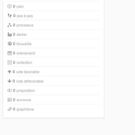
0
plan
0
pas à pas
0
processus
0
atelier
0
trouvaille
0
evènement
0
collection
0
vote favorable
0
vote défavorable
0
proposition
0
annonce
0
graphisme