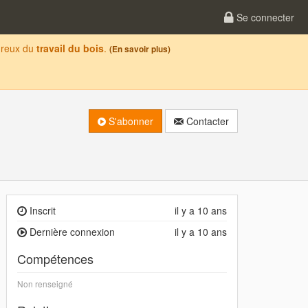
Se connecter
oureux du
travail du bois
.
(En savoir plus)
S'abonner
Contacter
Inscrit
il y a 10 ans
Dernière connexion
il y a 10 ans
Compétences
Non renseigné