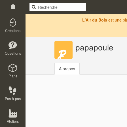
L'Air du Bois
est une p
Créations
papapoule
Questions
A propos
Plans
Pas à pas
Ateliers