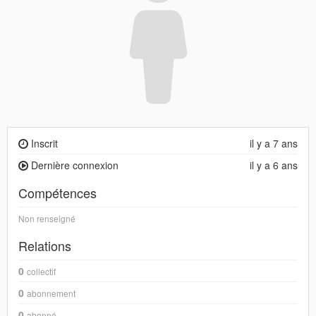
Inscrit
il y a 7 ans
Dernière connexion
il y a 6 ans
Compétences
Non renseigné
Relations
0
collectif
0
abonnement
0
abonné