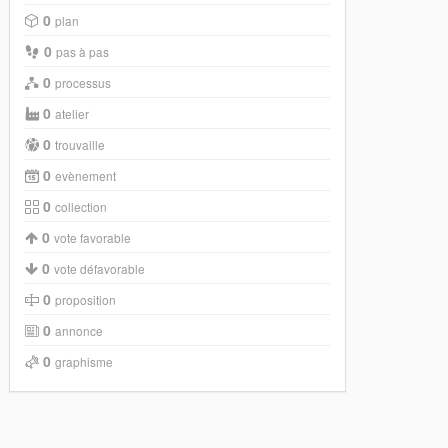
0
plan
0
pas à pas
0
processus
0
atelier
0
trouvaille
0
evènement
0
collection
0
vote favorable
0
vote défavorable
0
proposition
0
annonce
0
graphisme