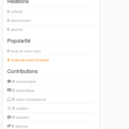
Relations
0
collectif
0
abonnement
0
abonné
Popularité
0
coup de coeur reçu
3
coups de coeur envoyés
Contributions
0
commentaire
0
avis/critique
0
retour d'expérience
0
création
0
question
0
réponse