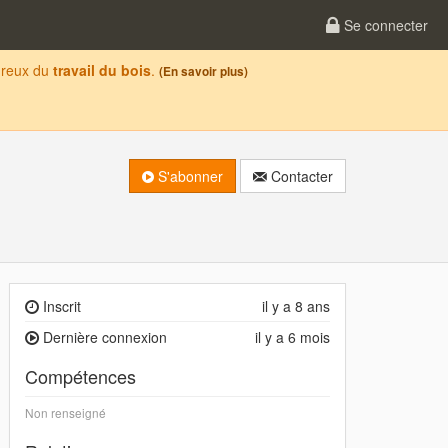
Se connecter
oureux du
travail du bois
.
(En savoir plus)
S'abonner
Contacter
Inscrit
il y a 8 ans
Dernière connexion
il y a 6 mois
Compétences
Non renseigné