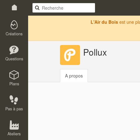
L'Air du Bois
est une p
Créations
Pollux
Questions
A propos
Plans
Pas à pas
Ateliers