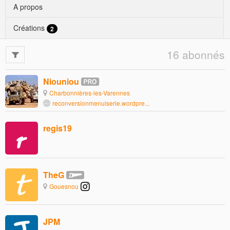
A propos
Créations
2
16 abonnés
Niouniou
Charbonnières-les-Varennes
reconversionmenuiserie.wordpre...
regis19
TheG
Gouesnou
JPM