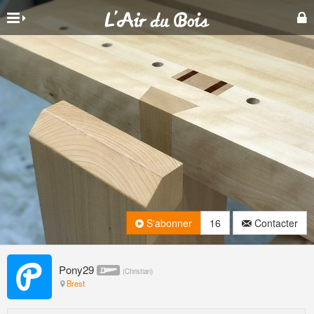
S'abonner
16
Contacter
Pony29
(
Christian
)
Brest