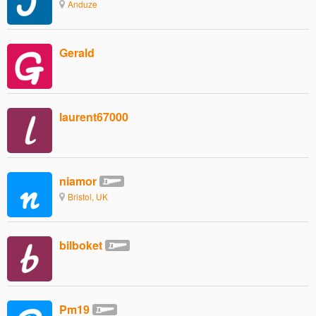
Anduze
Gerald
laurent67000
niamor
Bristol, UK
bilboket
Pm19