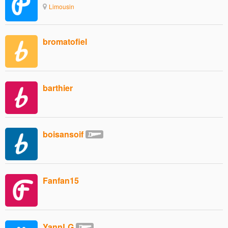
Limousin
bromatofiel
barthier
boisansoif
Fanfan15
YannLG