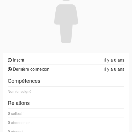
Inscrit
il y a 8 ans
Dernière connexion
il y a 8 ans
Compétences
Non renseigné
Relations
0
collectif
0
abonnement
0
abonné