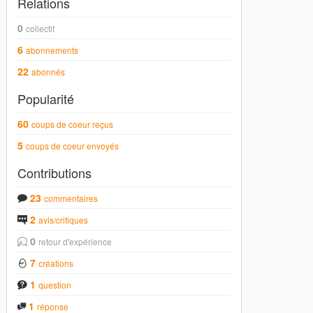
Relations
0
collectif
6
abonnements
22
abonnés
Popularité
60
coups de coeur reçus
5
coups de coeur envoyés
Contributions
23
commentaires
2
avis/critiques
0
retour d'expérience
7
créations
1
question
1
réponse