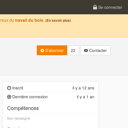
Se connecter
oureux du
travail du bois
.
(En savoir plus)
S'abonner
22
Contacter
Inscrit
il y a 12 ans
Dernière connexion
il y a 1 an
Compétences
Non renseigné