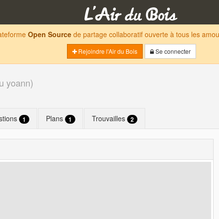
lateforme
Open Source
de partage collaboratif ouverte à tous les am
Rejoindre l'Air du Bois
Se connecter
u yoann
)
stions
Plans
Trouvailles
1
1
2