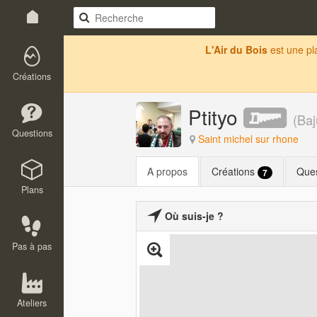
L'Air du Bois
est une p
Créations
Ptityo
(
Baj
Questions
Saint michel sur rhone
A propos
Créations
Que
7
Plans
Où suis-je ?
Pas à pas
Ateliers