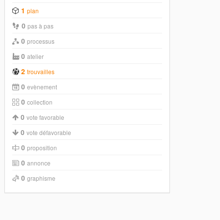
1
plan
0
pas à pas
0
processus
0
atelier
2
trouvailles
0
evènement
0
collection
0
vote favorable
0
vote défavorable
0
proposition
0
annonce
0
graphisme