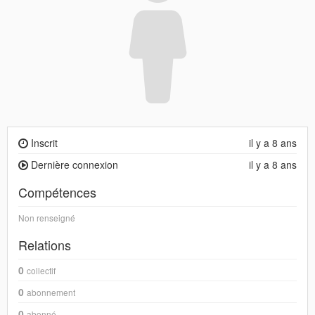
Inscrit
il y a 8 ans
Dernière connexion
il y a 8 ans
Compétences
Non renseigné
Relations
0
collectif
0
abonnement
0
abonné