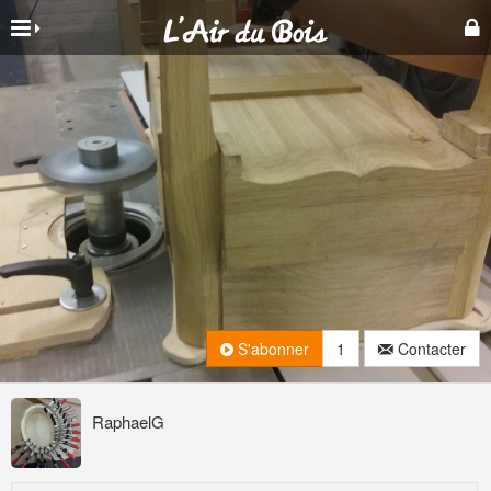
S'abonner
1
Contacter
RaphaelG