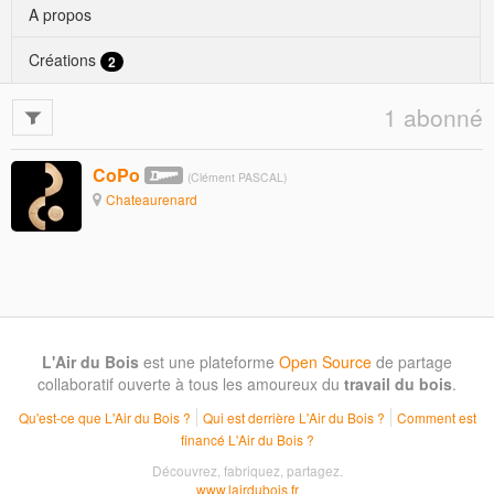
A propos
Créations
2
1 abonné
CoPo
(Clément PASCAL)
Chateaurenard
L'Air du Bois
est une plateforme
Open Source
de partage
collaboratif ouverte à tous les amoureux du
travail du bois
.
Qu'est-ce que L'Air du Bois ?
Qui est derrière L'Air du Bois ?
Comment est
financé L'Air du Bois ?
Découvrez, fabriquez, partagez.
www.lairdubois.fr