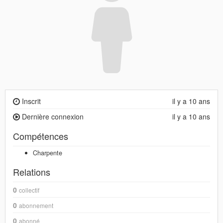
Inscrit
il y a 10 ans
Dernière connexion
il y a 10 ans
Compétences
Charpente
Relations
0
collectif
0
abonnement
0
abonné