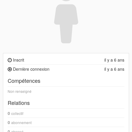
Inscrit
il y a 6 ans
Dernière connexion
il y a 6 ans
Compétences
Non renseigné
Relations
0
collectif
0
abonnement
0
abonné