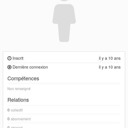
Inscrit
il y a 10 ans
Dernière connexion
il y a 10 ans
Compétences
Non renseigné
Relations
0
collectif
0
abonnement
0
abonné