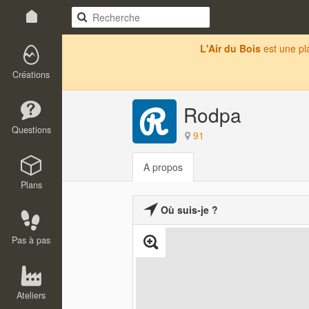
L'Air du Bois
est une p
Créations
Rodpa
Questions
91
A propos
Plans
Où suis-je ?
Pas à pas
Ateliers