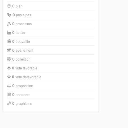
0
plan
0
pas à pas
0
processus
0
atelier
0
trouvaille
0
evènement
0
collection
0
vote favorable
0
vote défavorable
0
proposition
0
annonce
0
graphisme