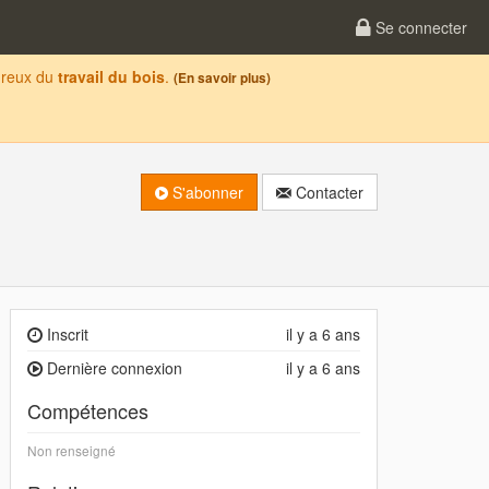
Se connecter
oureux du
travail du bois
.
(En savoir plus)
S'abonner
Contacter
Inscrit
il y a 6 ans
Dernière connexion
il y a 6 ans
Compétences
Non renseigné