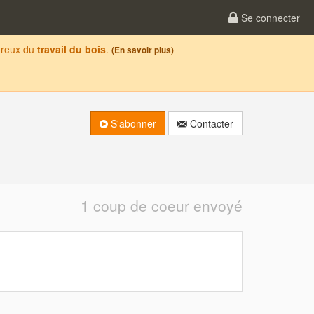
Se connecter
oureux du
travail du bois
.
(En savoir plus)
S'abonner
Contacter
1 coup de coeur envoyé