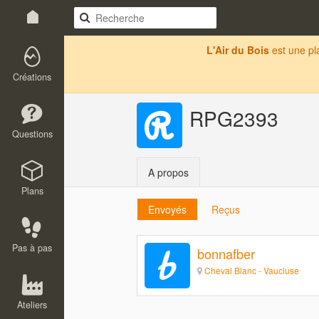
L'Air du Bois
est une p
Créations
RPG2393
Questions
A propos
Plans
Envoyés
Reçus
Pas à pas
bonnafber
Cheval Blanc - Vaucluse
Ateliers