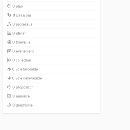
0
plan
0
pas à pas
0
processus
0
atelier
0
trouvaille
0
evènement
0
collection
0
vote favorable
0
vote défavorable
0
proposition
0
annonce
0
graphisme