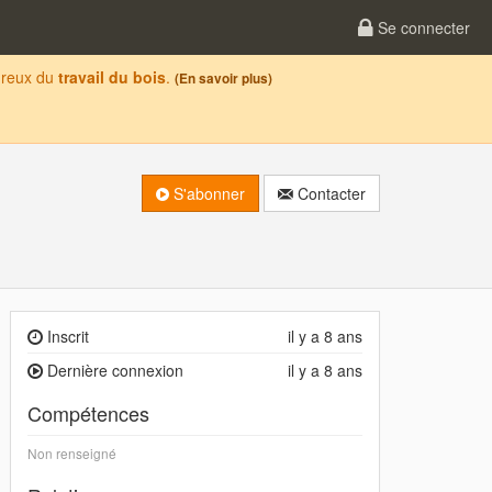
Se connecter
oureux du
travail du bois
.
(En savoir plus)
S'abonner
Contacter
Inscrit
il y a 8 ans
Dernière connexion
il y a 8 ans
Compétences
Non renseigné