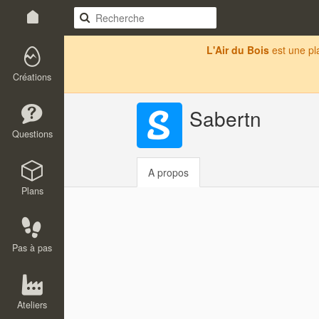
L'Air du Bois
est une p
Créations
Sabertn
Questions
A propos
Plans
Pas à pas
Ateliers