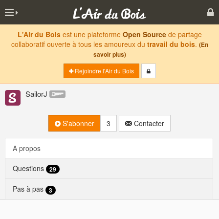
L'Air du Bois
est une plateforme
Open Source
de partage
collaboratif ouverte à tous les amoureux du
travail du bois
.
(En
savoir plus)
Rejoindre l'Air du Bois
SailorJ
S'abonner
3
Contacter
A propos
Questions
29
Pas à pas
3