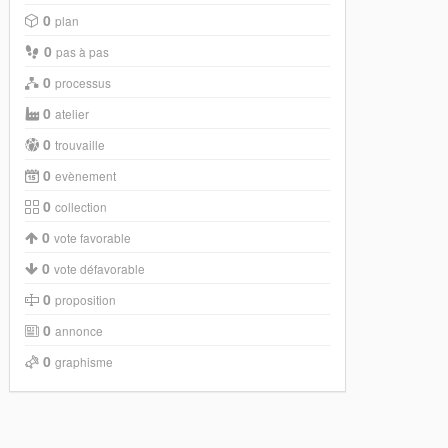
0
plan
0
pas à pas
0
processus
0
atelier
0
trouvaille
0
evènement
0
collection
0
vote favorable
0
vote défavorable
0
proposition
0
annonce
0
graphisme