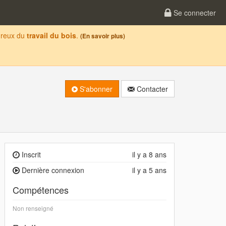
Se connecter
oureux du
travail du bois
.
(En savoir plus)
S'abonner
Contacter
Inscrit
il y a 8 ans
Dernière connexion
il y a 5 ans
Compétences
Non renseigné