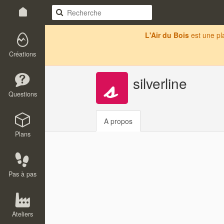
L'Air du Bois
est une p
Créations
silverline
Questions
A propos
Plans
Pas à pas
Ateliers