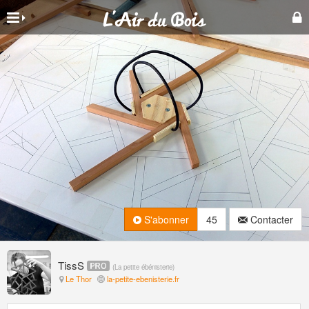
S'abonner
45
Contacter
TissS
(
La petite ébénisterie
)
Le Thor
la-petite-ebenisterie.fr