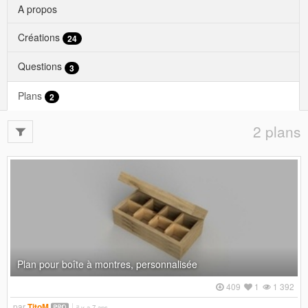
A propos
Créations
24
Questions
3
Plans
2
2 plans
Plan pour boîte à montres, personnalisée
409
1
1 392
par
TitoM
il y a 7 ans