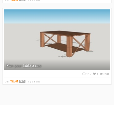
Plan pour table basse
112
1
390
par
TitoM
il y a 8 ans