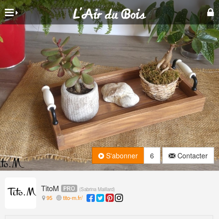
S'abonner
6
Contacter
TitoM
(
Sabrina Maillard
)
95
tito-m.fr/