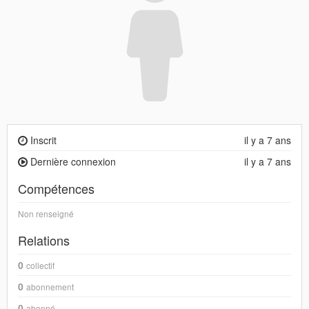
Inscrit
il y a 7 ans
Dernière connexion
il y a 7 ans
Compétences
Non renseigné
Relations
0
collectif
0
abonnement
0
abonné