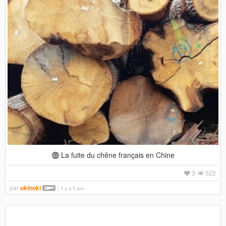
La fuite du chêne français en Chine
3
522
par
ukinoki
il y a 5 ans