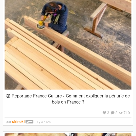
Reportage France Culture - Comment expliquer la pénurie de
bois en France ?
3
2
710
par
ukinoki
il y a 5 ans