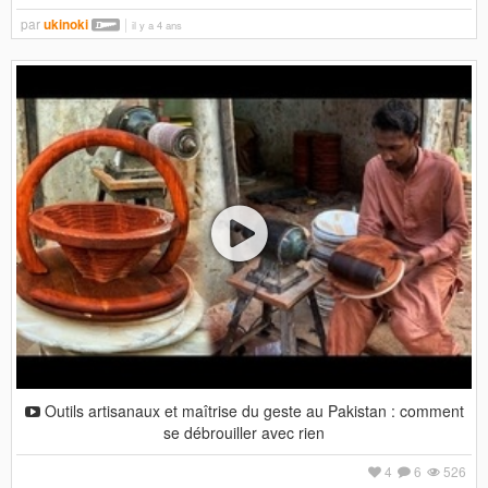
par
ukinoki
il y a 4 ans
Outils artisanaux et maîtrise du geste au Pakistan : comment
se débrouiller avec rien
4
6
526