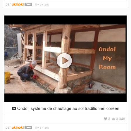
par
ukinoki
il y a 4 ans
Ondol, système de chauffage au sol traditionnel coréen
3
3 348
par
ukinoki
il y a 4 ans