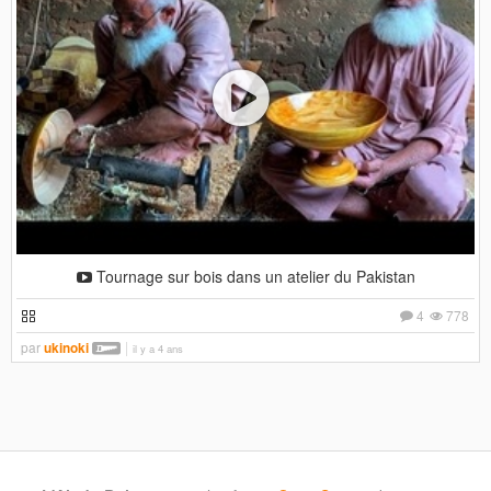
Tournage sur bois dans un atelier du Pakistan
4
778
par
ukinoki
il y a 4 ans