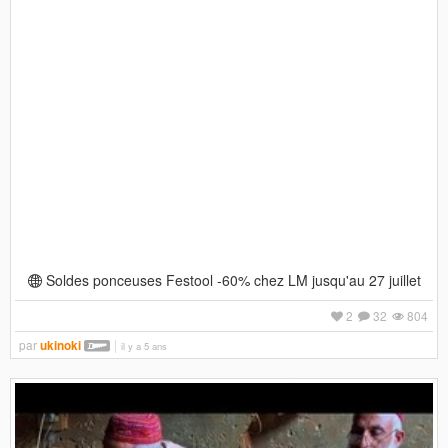
Soldes ponceuses Festool -60% chez LM jusqu'au 27 juillet
2
32
804
par
ukinoki
il y a 5 ans