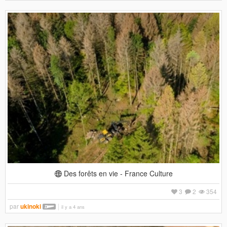
Des forêts en vie - France Culture
3
2
354
par
ukinoki
il y a 4 ans