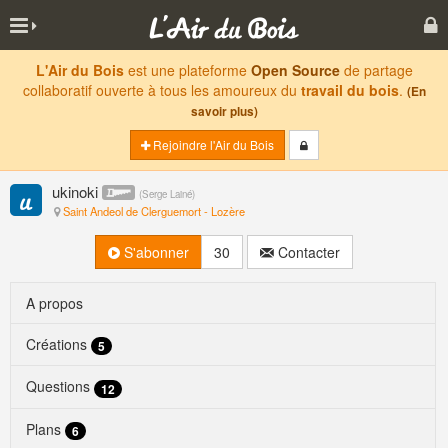
L'Air du Bois
est une plateforme
Open Source
de partage
collaboratif ouverte à tous les amoureux du
travail du bois
.
(En
savoir plus)
Rejoindre l'Air du Bois
ukinoki
(
Serge Lainé
)
Saint Andeol de Clerguemort - Lozère
S'abonner
30
Contacter
A propos
Créations
5
Questions
12
Plans
6