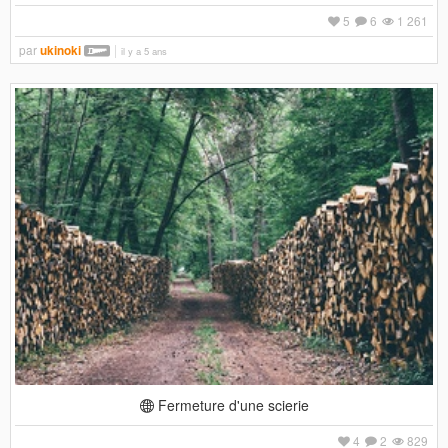
5
6
1 261
par
ukinoki
il y a 5 ans
Fermeture d'une scierie
4
2
829