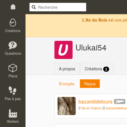
L'Air du Bois
est une p
Créations
Ulukai54
Questions
A propos
Créations
2
Plans
Envoyés
Reçus
Pas à pas
bazaretdetours
Ille et Vilaine
bazaretdetou
Ateliers