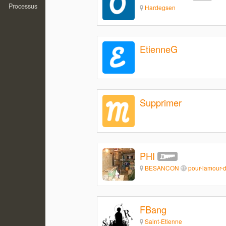
Processus
Hardegsen
EtienneG
Supprimer
PHI
BESANCON
pour-lamour-d
FBang
Saint-Etienne