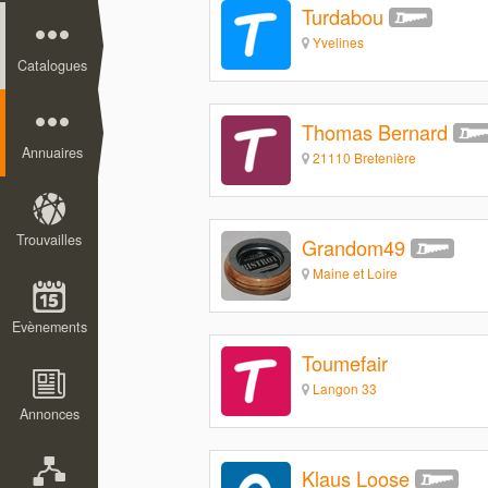
Turdabou
Yvelines
Catalogues
Thomas Bernard
Annuaires
21110 Bretenière
Trouvailles
Grandom49
Maine et Loire
Evènements
Toumefair
Langon 33
Annonces
Klaus Loose