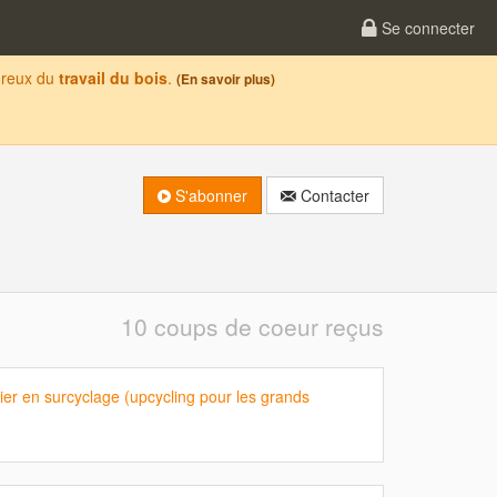
Se connecter
oureux du
travail du bois
.
(En savoir plus)
S'abonner
Contacter
10 coups de coeur reçus
ier en surcyclage (upcycling pour les grands