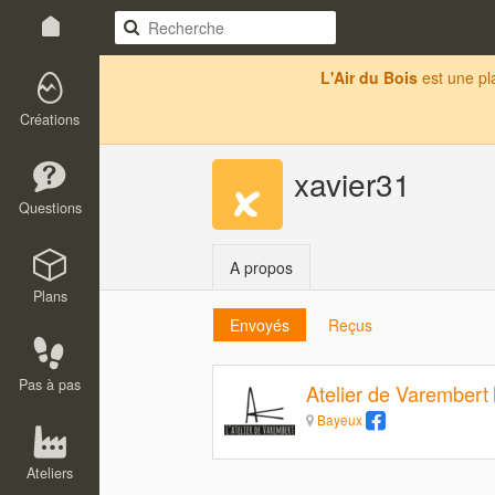
L'Air du Bois
est une p
Créations
xavier31
Questions
A propos
Plans
Envoyés
Reçus
Pas à pas
Atelier de Varembert
Bayeux
Ateliers