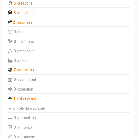
6
créations
3
questions
2
réponses
0
plan
0
pas à pas
0
processus
0
atelier
7
trouvailles
0
evènement
0
collection
1
vote favorable
0
vote défavorable
0
proposition
0
annonce
0
graphisme