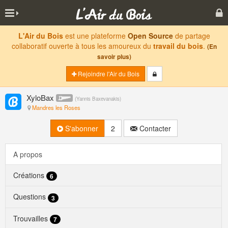
L'Air du Bois
est une plateforme
Open Source
de partage
collaboratif ouverte à tous les amoureux du
travail du bois
.
(En
savoir plus)
Rejoindre l'Air du Bois
XyloBax
(
Yannis Baxevanakis
)
Mandres les Roses
S'abonner
2
Contacter
A propos
Créations
6
Questions
3
Trouvailles
7