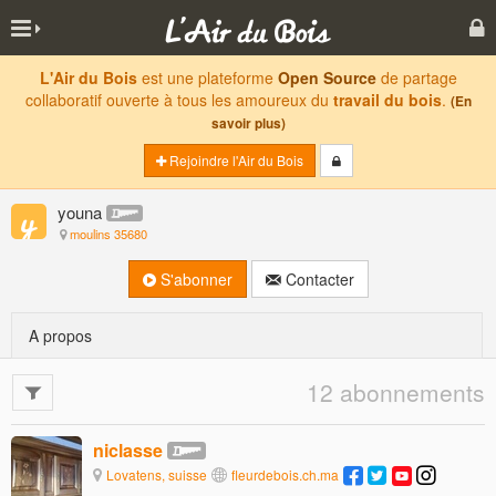
L'Air du Bois
est une plateforme
Open Source
de partage
collaboratif ouverte à tous les amoureux du
travail du bois
.
(En
savoir plus)
Rejoindre l'Air du Bois
youna
moulins 35680
S'abonner
Contacter
A propos
12 abonnements
niclasse
Lovatens, suisse
fleurdebois.ch.ma