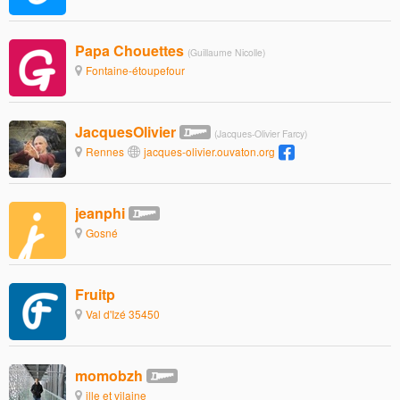
Papa Chouettes
(Guillaume Nicolle)
Fontaine-étoupefour
JacquesOlivier
(Jacques-Olivier Farcy)
Rennes
jacques-olivier.ouvaton.org
jeanphi
Gosné
Fruitp
Val d'Izé 35450
momobzh
ille et vilaine