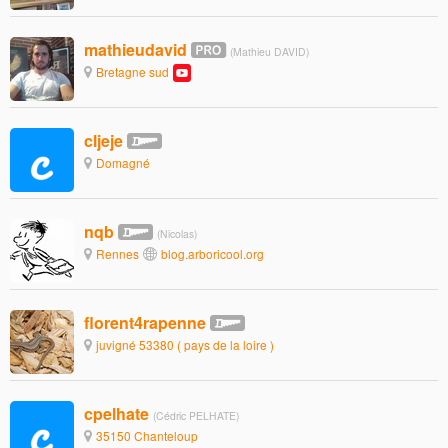
mathieudavid
(Mathieu DAVID)
Bretagne sud
cljeje
Domagné
nqb
(Nicolas)
Rennes
blog.arboricool.org
florent4rapenne
juvigné 53380 ( pays de la loire )
cpelhate
(Cédric PELHATE)
35150 Chanteloup