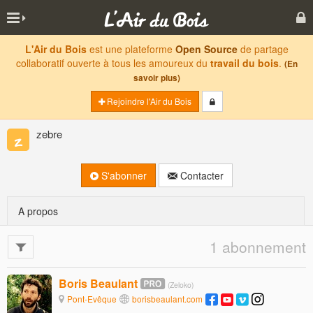
L'Air du Bois
est une plateforme
Open Source
de partage
collaboratif ouverte à tous les amoureux du
travail du bois
.
(En
savoir plus)
Rejoindre l'Air du Bois
zebre
S'abonner
Contacter
A propos
1 abonnement
Boris Beaulant
(Zeloko)
Pont-Evêque
borisbeaulant.com