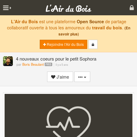
L'Air du Bois
est une plateforme
Open Source
de partage
collaboratif ouverte à tous les amoureux du
travail du bois
.
(En
savoir plus)
Rejoindre l'Air du Bois
4 nouveaux coeurs pour le petit Sophora
par
Boris Beaulant
il y a 5 ans
J'aime