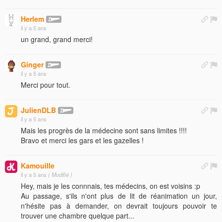
Herlem
il y a 5 ans
un grand, grand merci!
Ginger
il y a 5 ans
Merci pour tout.
JulienDLB
il y a 5 ans
Mais les progrès de la médecine sont sans limites !!!!
Bravo et merci les gars et les gazelles !
Kamouille
il y a 5 ans
( Modifié )
Hey, mais je les connnais, tes médecins, on est voisins :p
Au passage, s'ils n'ont plus de lit de réanimation un jour,
n'hésite pas à demander, on devrait toujours pouvoir te
trouver une chambre quelque part...