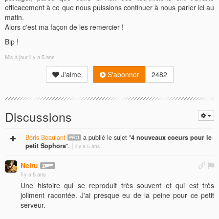
efficacement à ce que nous puissions continuer à nous parler ici au
matin.
Alors c'est ma façon de les remercier !
Bip !
Mis à jour
il y a 5 ans
J'aime
S'abonner
2482
Discussions
Boris Beaulant
a publié le sujet "
4 nouveaux coeurs pour le
petit Sophora
".
il y a 5 ans
Neiru
il y a 5 ans
Une histoire qui se reproduit très souvent et qui est très
joliment racontée. J'ai presque eu de la peine pour ce petit
serveur.