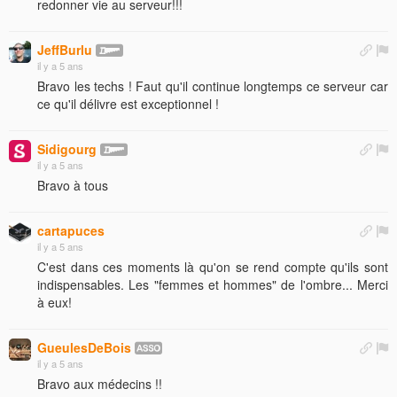
redonner vie au serveur!!!
JeffBurlu
il y a 5 ans
Bravo les techs ! Faut qu'il continue longtemps ce serveur car
ce qu'il délivre est exceptionnel !
Sidigourg
il y a 5 ans
Bravo à tous
cartapuces
il y a 5 ans
C'est dans ces moments là qu'on se rend compte qu'ils sont
indispensables. Les "femmes et hommes" de l'ombre... Merci
à eux!
GueulesDeBois
il y a 5 ans
Bravo aux médecins !!