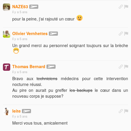
NAZE63
il y a 5 ans
pour la peine, j'ai rajouté un cœur
Olivier Vernhettes
il y a 5 ans
Un grand merci au personnel soignant toujours sur la brèche
Thomas Bernard
il y a 5 ans
Bravo aux
techniciens
médecins pour cette intervention
nocturne réussi.
Au pire on aurait pu greffer
les backups
le cœur dans un
nouveau corps je suppose?
leite
il y a 5 ans
Merci vous tous, amicalement