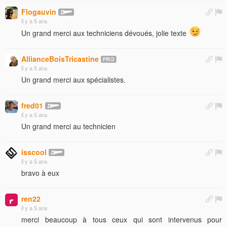
Flogauvin
il y a 5 ans
Un grand merci aux techniciens dévoués, jolie texte
AllianceBoisTricastine
il y a 5 ans
Un grand merci aux spécialistes.
fred01
il y a 5 ans
Un grand merci au technicien
isscool
il y a 5 ans
bravo à eux
ren22
il y a 5 ans
merci beaucoup à tous ceux qui sont intervenus pour