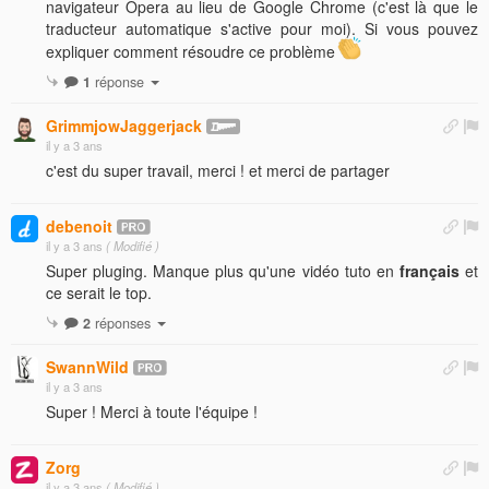
navigateur Opera au lieu de Google Chrome (c'est là que le
traducteur automatique s'active pour moi). Si vous pouvez
expliquer comment résoudre ce problème
1
réponse
GrimmjowJaggerjack
il y a 3 ans
c'est du super travail, merci ! et merci de partager
debenoit
il y a 3 ans
( Modifié )
Super pluging. Manque plus qu'une vidéo tuto en
français
et
ce serait le top.
2
réponses
SwannWild
il y a 3 ans
Super ! Merci à toute l'équipe !
Zorg
il y a 3 ans
( Modifié )