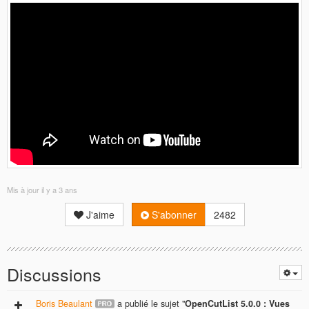
Mis à jour
il y a 3 ans
J'aime
S'abonner
2482
Discussions
Boris Beaulant
a publié le sujet "
OpenCutList 5.0.0 : Vues