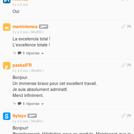
il y a 2 ans
Oui
martinlemos
il y a 2 ans
( Modifié )
La excelencia total !
L'excellence totale !
1
réponse
paskalFR
il y a 2 ans
( Modifié )
Bonjour.
Un immense bravo pour cet excellent travail.
Je suis absolument admiratif.
Merci infiniment.
1
réponse
Sylayo
il y a 2 ans
( Modifié )
Bonjour!
Premièrement, félicitation pour ce module. Maintenant que je