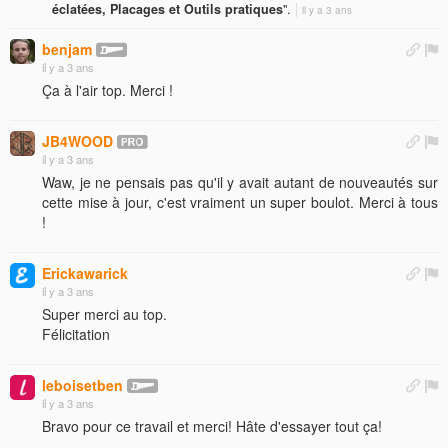
éclatées, Placages et Outils pratiques
".
il y a 3 ans
benjam
il y a 3 ans
Ça à l'air top. Merci !
JB4WOOD
il y a 3 ans
Waw, je ne pensais pas qu'il y avait autant de nouveautés sur
cette mise à jour, c'est vraiment un super boulot. Merci à tous
!
Erickawarick
il y a 3 ans
Super merci au top.
Félicitation
leboisetben
il y a 3 ans
Bravo pour ce travail et merci! Hâte d'essayer tout ça!