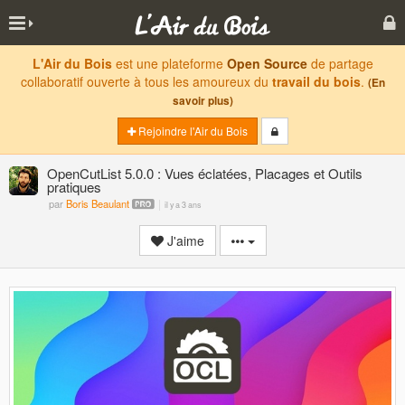
L'Air du Bois
est une plateforme
Open Source
de partage
collaboratif ouverte à tous les amoureux du
travail du bois
.
(En
savoir plus)
Rejoindre l'Air du Bois
OpenCutList 5.0.0 : Vues éclatées, Placages et Outils
pratiques
par
Boris Beaulant
il y a 3 ans
J'aime