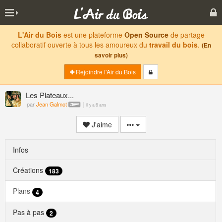
L'Air du Bois
est une plateforme
Open Source
de partage
collaboratif ouverte à tous les amoureux du
travail du bois
.
(En
savoir plus)
Rejoindre l'Air du Bois
Les Plateaux...
par
Jean Galmot
il y a 6 ans
J'aime
Infos
Créations
183
Plans
4
Pas à pas
2