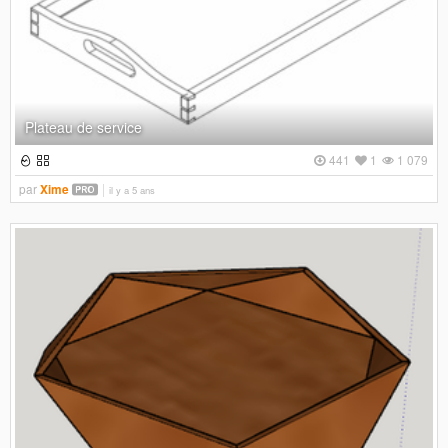
Plateau de service
441
1
1 079
par
Xime
il y a 5 ans