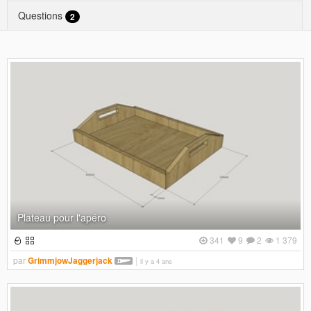
Questions
2
Plateau pour l'apéro
341
9
2
1 379
par
GrimmjowJaggerjack
il y a 4 ans