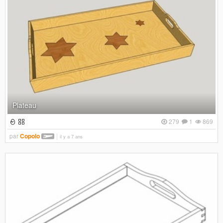
Plateau
279
1
869
par
Copolo
il y a 7 ans